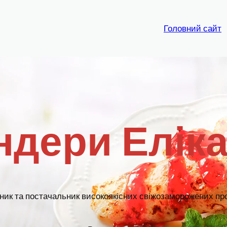
Головний сайт
ндери Еліка
ник та постачальник високоякісних свіжозаморожених про