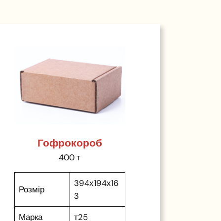
Гофрокороб
400 т
394х194х16
Розмір
3
Марка
т25