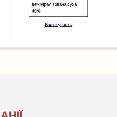
демініралізована суха
40%
Взяти участь
АНІЇ