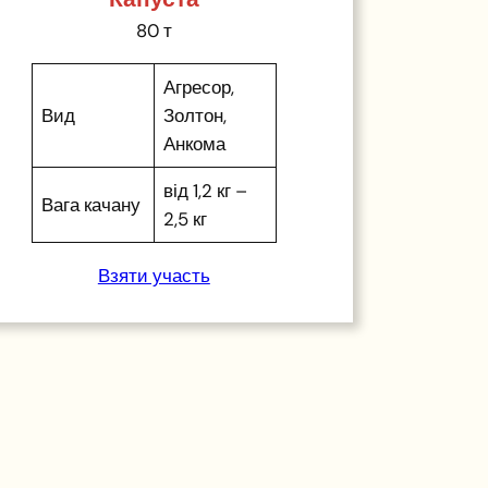
80 т
Агресор,
Вид
Золтон,
Анкома
від 1,2 кг –
Вага качану
2,5 кг
Взяти участь