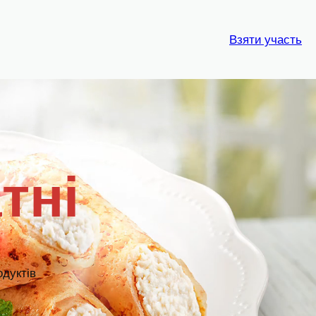
Взяти участь
тні
дуктів