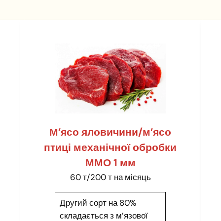
М’ясо яловичини/м’ясо
птиці механічної обробки
ММО 1 мм
60 т/200 т на місяць
Другий сорт на 80%
складається з м’язової