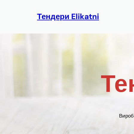
Перейти
до
Тендери Elikatni
вмісту
Те
Вироб