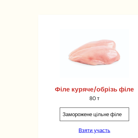
Філе куряче/обрізь філе
80 т
Заморожене цільне філе
Взяти участь