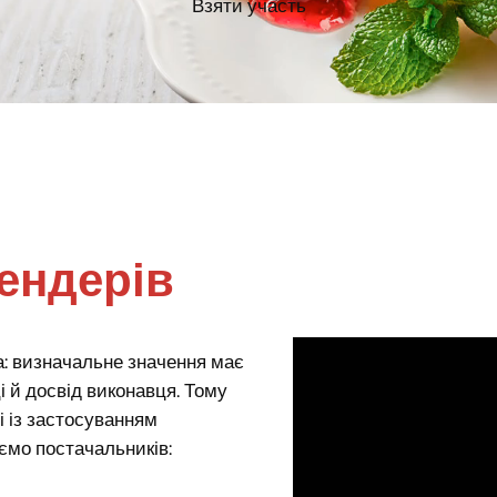
Взяти участь
ендерів
а: визначальне значення має
і й досвід виконавця. Тому
і із застосуванням
ємо постачальників: